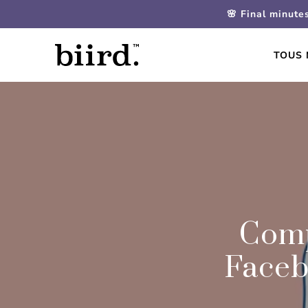
🌸 Final minute
TOUS 
Comp
Faceb