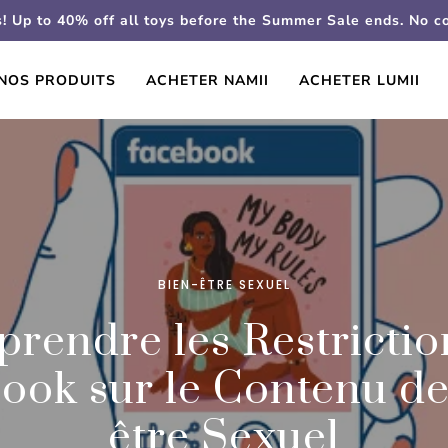
s! Up to 40% off all toys before the Summer Sale ends. No 
NOS PRODUITS
ACHETER NAMII
ACHETER LUMII
BIEN-ÊTRE SEXUEL
rendre les Restrictio
ook sur le Contenu de
être Sexuel