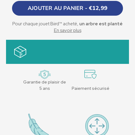
- Distance entre les menottes : 7 cm.
AJOUTER AU PANIER -
€12,99
Matériau : 100% silicone sans danger pour le corps
Pour chaque jouet Biird™ acheté,
un arbre est planté
En savoir plus
Grâce à notre partenariat avec Onetreeplanted, une
organisation à but non lucratif qui se consacre à la
reforestation mondiale, un arbre est planté chaque fois
que vous effectuez un achat sur notre site web.
Garantie de plaisir de
5 ans
Paiement sécurisé