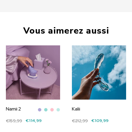
son silicone extensible, Biind™ offre un ajustement
serré mais souple pour la plupart.
Vous aimerez aussi
Namii 2
Kalii
€114,99
€109,99
€159,99
€212,99