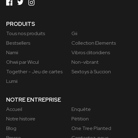
PRODUITS
Tous nos produits
Gii
Bestsellers
Collection Elements
Namii
Vibros clitoridiens
Ohwii par Wicul
Non-vibrant
Together - Jeu de cartes
Sextoys à Succion
Lumii
NOTRE ENTREPRISE
Accueil
Enquête
Notre histoire
Pétition
Blog
One Tree Planted
Presse
Contactez-nous