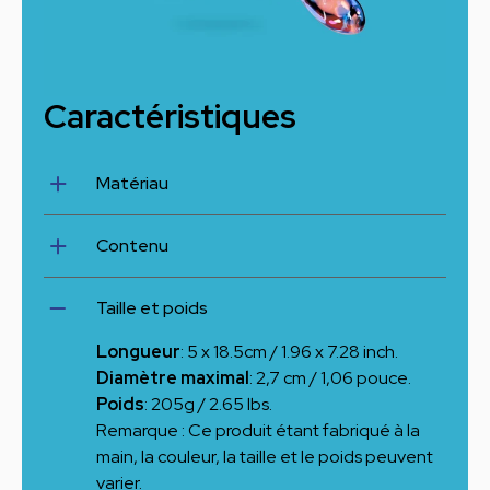
Caractéristiques
Matériau
Verre borosilicate de haute qualité
Contenu
Gode en verre, étui en cuir végan, porte-
Taille et poids
clés Wicul, autocollant
Longueur
: 5 x 18.5cm / 1.96 x 7.28 inch.
Diamètre maximal
: 2,7 cm / 1,06 pouce.
Poids
: 205g / 2.65 lbs.
Remarque : Ce produit étant fabriqué à la
main, la couleur, la taille et le poids peuvent
varier.