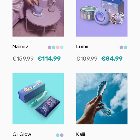
Namii 2
Lumii
€159,99
€114,99
€109,99
€84,99
Gii Glow
Kalii