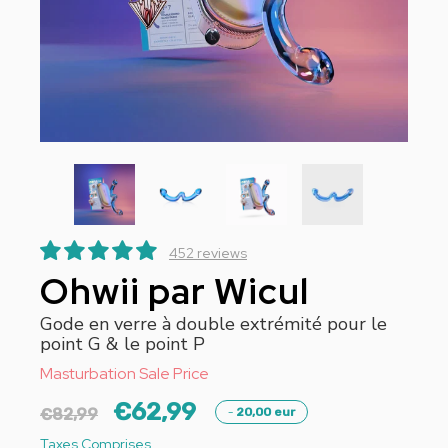
452 reviews
Ohwii par Wicul
Gode en verre à double extrémité pour le
point G & le point P
Masturbation Sale Price
€62,99
-
€82,99
20,00 eur
Taxes Comprises